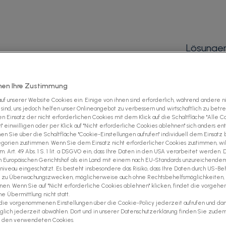
Lösunge
hen Ihre Zustimmung
uf unserer Website Cookies ein. Einige von ihnen sind erforderlich, während andere n
 sind, uns jedoch helfen unser Onlineangebot zu verbessern und wirtschaftlich zu betre
n Einsatz der nicht erforderlichen Cookies mit dem Klick auf die Schaltfläche "Alle C
 einwilligen oder per Klick auf "Nicht erforderliche Cookies ablehnen" sich anders en
n Sie über die Schaltfläche "Cookie-Einstellungen aufrufen" individuell dem Einsatz
gorien zustimmen. Wenn Sie dem Einsatz nicht erforderlicher Cookies zustimmen, wil
. Art. 49 Abs. 1 S. 1 lit. a DSGVO ein, dass Ihre Daten in den USA verarbeitet werden.
Europäischen Gerichtshof als ein Land mit einem nach EU-Standards unzureichende
niveau eingeschätzt. Es besteht insbesondere das Risiko, dass Ihre Daten durch US-Be
nd zu Überwachungszwecken, möglicherweise auch ohne Rechtsbehelfsmöglichkeiten,
en. Wenn Sie auf "Nicht erforderliche Cookies ablehnen" klicken, findet die vorgehe
 Übermittlung nicht statt.
die vorgenommenen Einstellungen über die Cookie-Policy jederzeit aufrufen und da
äglich jederzeit abwählen. Dort und in unserer Datenschutzerklärung finden Sie zude
u den verwendeten Cookies.