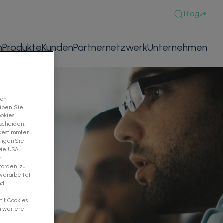
Blog
n
Produkte
Kunden
Partnernetzwerk
Unternehmen
icht
iben. Sie
ookies
tscheiden.
 bestimmter
ligen Sie
 Die USA
m
hörden, zu
 verarbeitet
nd
mit Cookies
m weitere