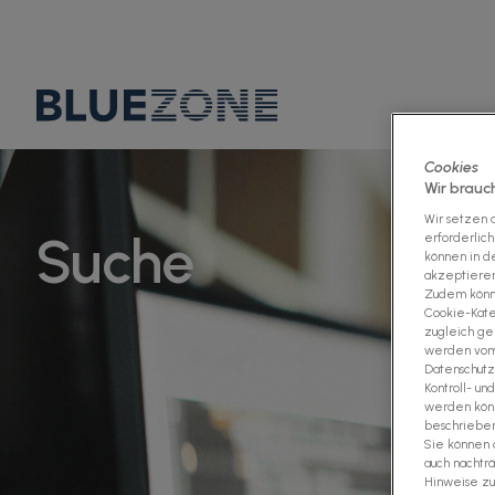
Cookies
Wir brauc
Wir setzen a
Suche
erforderlich
können in de
akzeptieren"
Zudem könne
Cookie-Kate
zugleich gem
werden vom 
Datenschutz
Kontroll- u
werden könn
beschriebene
Sie können 
auch nachtr
Hinweise z