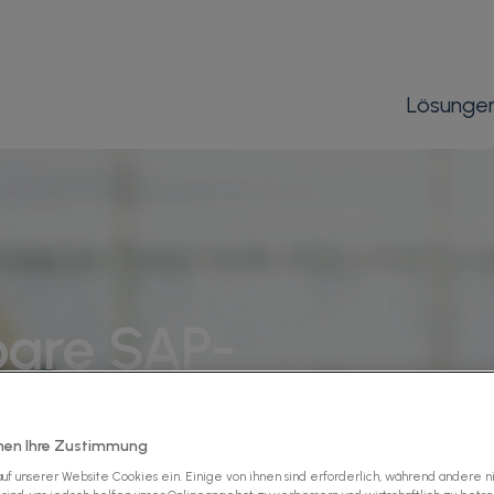
Lösunge
rbare SAP-
sungen
für
hen Ihre Zustimmung
uf unserer Website Cookies ein. Einige von ihnen sind erforderlich, während andere n