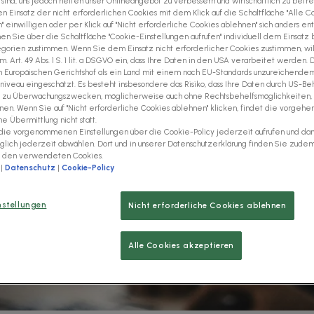
 sind, uns jedoch helfen unser Onlineangebot zu verbessern und wirtschaftlich zu betre
n Einsatz der nicht erforderlichen Cookies mit dem Klick auf die Schaltfläche "Alle C
 einwilligen oder per Klick auf "Nicht erforderliche Cookies ablehnen" sich anders en
n Sie über die Schaltfläche "Cookie-Einstellungen aufrufen" individuell dem Einsatz
 SAP-Apps und Cloud-Lösungen,
gorien zustimmen. Wenn Sie dem Einsatz nicht erforderlicher Cookies zustimmen, wil
 Unsere flexiblen Anwendungen
. Art. 49 Abs. 1 S. 1 lit. a DSGVO ein, dass Ihre Daten in den USA verarbeitet werden.
Europäischen Gerichtshof als ein Land mit einem nach EU-Standards unzureichende
Wertschöpfungskette – von
niveau eingeschätzt. Es besteht insbesondere das Risiko, dass Ihre Daten durch US-Be
bis zu elektronischen
nd zu Überwachungszwecken, möglicherweise auch ohne Rechtsbehelfsmöglichkeiten,
iebliche Effizienz. Entdecken
en. Wenn Sie auf "Nicht erforderliche Cookies ablehnen" klicken, findet die vorgehe
 Übermittlung nicht statt.
die vorgenommenen Einstellungen über die Cookie-Policy jederzeit aufrufen und da
äglich jederzeit abwählen. Dort und in unserer Datenschutzerklärung finden Sie zude
u den verwendeten Cookies.
|
Datenschutz
|
Cookie-Policy
nstellungen
Nicht erforderliche Cookies ablehnen
Alle Cookies akzeptieren