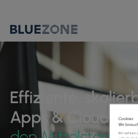
Effiziente, skalie
Apps & Cloud Lö
Cookies
Wir brauc
den Mittelstand
Wir setzen a