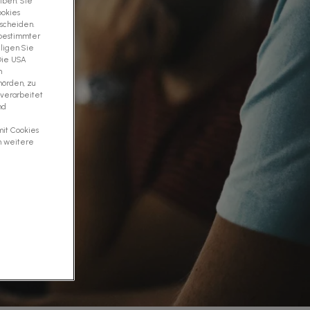
iben. Sie
ookies
tscheiden.
 bestimmter
ligen Sie
 Die USA
m
hörden, zu
 verarbeitet
nd
mit Cookies
m weitere