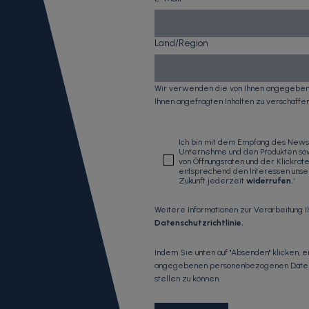
Land/Region
Wir verwenden die von Ihnen angegebene
Ihnen angefragten Inhalten zu verschaffen
Ich bin mit dem Empfang des News
Unternehme und den Produkten sow
von Öffnungsraten und der Klickra
entsprechend den Interessen unsere
Zukunft jederzeit
widerrufen
.
*
Weitere Informationen zur Verarbeitung 
Datenschutzrichtlinie
.
Indem Sie unten auf "Absenden" klicken, 
angegebenen personenbezogenen Daten sp
stellen zu können.