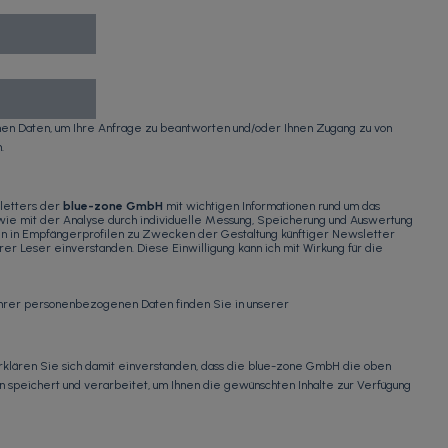
n Daten, um Ihre Anfrage zu beantworten und/oder Ihnen Zugang zu von
.
letters der
blue-zone GmbH
mit wichtigen Informationen rund um das
ie mit der Analyse durch individuelle Messung, Speicherung und Auswertung
ten in Empfängerprofilen zu Zwecken der Gestaltung künftiger Newsletter
r Leser einverstanden. Diese Einwilligung kann ich mit Wirkung für die
Ihrer personenbezogenen Daten finden Sie in unserer
erklären Sie sich damit einverstanden, dass die blue-zone GmbH die oben
eichert und verarbeitet, um Ihnen die gewünschten Inhalte zur Verfügung