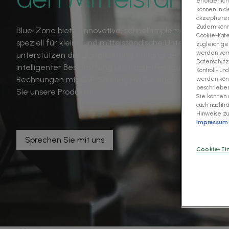
erforderlich
können in de
akzeptieren"
Zudem könne
Blue-Zone bietet innovative, schnell implementierbare
Cookie-Kate
speziell für kleine und mittelständische Unternehmen.
zugleich gem
werden vom 
unterstützen die Digitalisierung entlang der gesamten 
Datenschutz
intelligenter Beschaffung über agile Fertigungsprozesse 
Kontroll- u
Rechnungen mit SAP. So steigern Sie nachhaltig Ihre betr
werden könn
beschriebene
Sie unsere Produkte!
Sie können 
auch nachtr
Hinweise z
Impressum
Sprechen Sie mit uns
Cookie-Ei