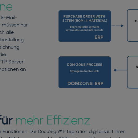
ne
 E-Mail-
e müssen nur
h alle
lbestellung
Zeichnung
die
FTP Server
mationen an
für
mehr Effizienz
unktionen: Die DocuSign® Integration digitalisiert Ihren