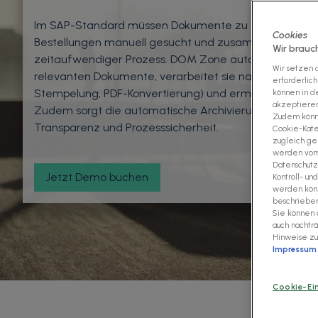
Im SAP-Standard müssen Dokumente zu Aufträgen, 
Cookies
Bestellungen manuell gesucht und zusammengestellt
Wir brauc
zeitaufwendiger Prozess. DOM Zone automatisiert dies
Wir setzen a
relevanten Dokumente, verarbeitet sie nach Ihren Regel
erforderlich
Stempelung, PDF-Konvertierung) und ermöglicht den V
können in de
akzeptieren"
Zudem sorgt die automatische Archivierung der Vers
Zudem könne
Transparenz und Prozesssicherheit.
Cookie-Kate
zugleich gem
werden vom 
Datenschutz
Jetzt Demo buchen
Kontroll- u
werden könn
beschriebene
Sie können 
auch nachtr
Hinweise z
Impressum
Cookie-Ei