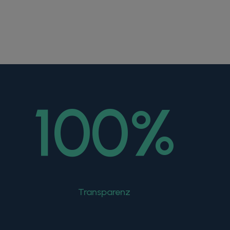
100
%
Transparenz