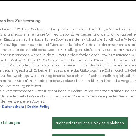
Angeboten oder
 werden – ein
hen Ihre Zustimmung
en Ablauf: Es findet die
uf unserer Website Cookies ein. Einige von ihnen sind erforderlich, während andere n
n (z. B. Skalierung,
 sind, uns jedoch helfen unser Onlineangebot zu verbessern und wirtschaftlich zu betre
ersand mit einem Klick.
n Einsatz der nicht erforderlichen Cookies mit dem Klick auf die Schaltfläche "Alle C
 einwilligen oder per Klick auf "Nicht erforderliche Cookies ablehnen" sich anders en
andberichte für maximale
n Sie über die Schaltfläche "Cookie-Einstellungen aufrufen" individuell dem Einsatz
gorien zustimmen. Wenn Sie dem Einsatz nicht erforderlicher Cookies zustimmen, wil
. Art. 49 Abs. 1 S. 1 lit. a DSGVO ein, dass Ihre Daten in den USA verarbeitet werden.
Europäischen Gerichtshof als ein Land mit einem nach EU-Standards unzureichende
niveau eingeschätzt. Es besteht insbesondere das Risiko, dass Ihre Daten durch US-Be
nd zu Überwachungszwecken, möglicherweise auch ohne Rechtsbehelfsmöglichkeiten,
en. Wenn Sie auf "Nicht erforderliche Cookies ablehnen" klicken, findet die vorgehe
 Übermittlung nicht statt.
die vorgenommenen Einstellungen über die Cookie-Policy jederzeit aufrufen und da
äglich jederzeit abwählen. Dort und in unserer Datenschutzerklärung finden Sie zude
u den verwendeten Cookies.
|
Datenschutz
|
Cookie-Policy
Nur noch
60 Seku
nstellungen
Nicht erforderliche Cookies ablehnen