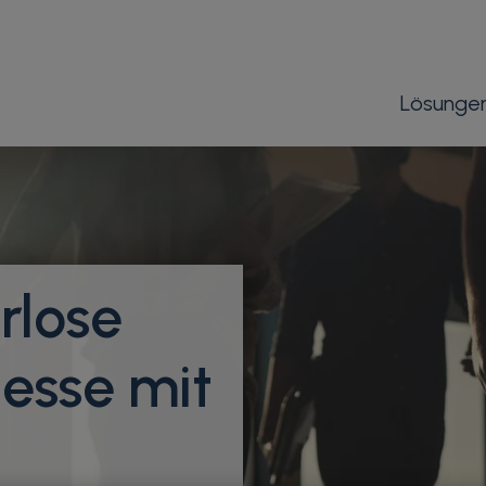
Lösunge
rlose
esse mit