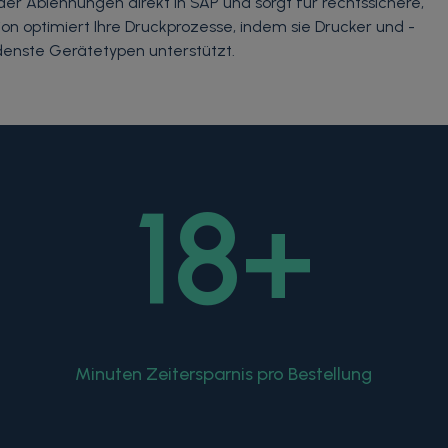
r Ablehnungen direkt in SAP und sorgt für rechtssichere,
tion optimiert Ihre Druckprozesse, indem sie Drucker und -
denste Gerätetypen unterstützt.
18
+
Minuten Zeitersparnis pro Bestellung