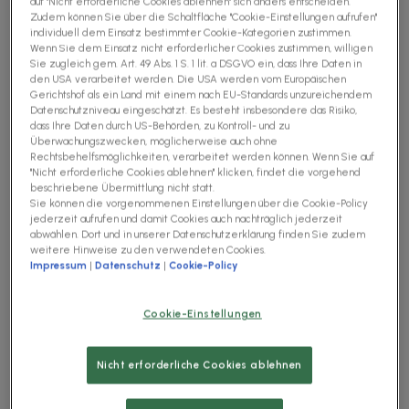
auf "Nicht erforderliche Cookies ablehnen" sich anders entscheiden.
Zudem können Sie über die Schaltfläche "Cookie-Einstellungen aufrufen"
Daten:
individuell dem Einsatz bestimmter Cookie-Kategorien zustimmen.
Wenn Sie dem Einsatz nicht erforderlicher Cookies zustimmen, willigen
Zum einen verarbeiten wir
Stammdaten
, etwa Ihren
Sie zugleich gem. Art. 49 Abs. 1 S. 1 lit. a DSGVO ein, dass Ihre Daten in
den USA verarbeitet werden. Die USA werden vom Europäischen
Vor- und Nachnamen und den von Ihnen angegebenen
Gerichtshof als ein Land mit einem nach EU-Standards unzureichendem
Unternehmensnamen. Darüber hinaus verarbeiten wir
Datenschutzniveau eingeschätzt. Es besteht insbesondere das Risiko,
dass Ihre Daten durch US-Behörden, zu Kontroll- und zu
Kontaktdaten
, insbesondere Ihre geschäftliche E-Mail-
Überwachungszwecken, möglicherweise auch ohne
Adresse und ggf. Ihre Telefonnummer, sofern Sie uns
Rechtsbehelfsmöglichkeiten, verarbeitet werden können. Wenn Sie auf
diese über Formulare oder andere Kommunikationswege
"Nicht erforderliche Cookies ablehnen" klicken, findet die vorgehend
beschriebene Übermittlung nicht statt.
mitteilen.
Sie können die vorgenommenen Einstellungen über die Cookie-Policy
jederzeit aufrufen und damit Cookies auch nachträglich jederzeit
abwählen. Dort und in unserer Datenschutzerklärung finden Sie zudem
Im Rahmen der Nutzung unserer Website fallen
weitere Hinweise zu den verwendeten Cookies.
außerdem
Nutzungs- und Protokolldaten
an. Hierzu
Impressum
|
Datenschutz
|
Cookie-Policy
gehören insbesondere Ihre IP-Adresse, das Datum und
die Uhrzeit Ihres Zugriffs, die von Ihnen besuchten
Cookie-Einstellungen
Seiten, technische Angaben zu dem von Ihnen
verwendeten Browser und Betriebssystem sowie die
Nicht erforderliche Cookies ablehnen
Referrer-URL (also die zuvor besuchte Webseite).